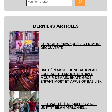
le
site
DERNIERS ARTICLES
ST-ROCH XP 2026 : QUÉBEC EN MODE
DÉCOUVERTE
UNE CÉRÉMONIE DE SUDATION AU
SOUS-SOL DU KNOCK-OUT AVEC
MOURIR DEMAIN, BHATT, GROS
ENFANT MORT ET APPLE OF BASILISK
FESTIVAL D’ÉTÉ DE QUÉBEC 2026 –
UN P’TIT BILAN PERSONNEL…