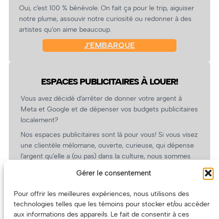
Oui, c’est 100 % bénévole. On fait ça pour le trip, aiguiser
notre plume, assouvir notre curiosité ou redonner à des
artistes qu’on aime beaucoup.
J’EMBARQUE
ESPACES PUBLICITAIRES À LOUER!
Vous avez décidé d’arrêter de donner votre argent à
Meta et Google et de dépenser vos budgets publicitaires
localement?
Nos espaces publicitaires sont là pour vous! Si vous visez
une clientèle mélomane, ouverte, curieuse, qui dépense
l’argent qu’elle a (ou pas) dans la culture, nous sommes
un partenaire de choix. En plus, on coûte pas cher!
Gérer le consentement
On prépare une grille tarifaire intéressante et on vous
revient.
Pour offrir les meilleures expériences, nous utilisons des
technologies telles que les témoins pour stocker et/ou accéder
(Oui, on va avoir des tarifs spéciaux pour vous, les
aux informations des appareils. Le fait de consentir à ces
artistes!)