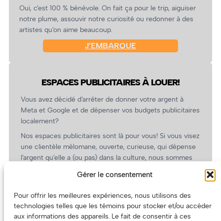
Oui, c’est 100 % bénévole. On fait ça pour le trip, aiguiser
notre plume, assouvir notre curiosité ou redonner à des
artistes qu’on aime beaucoup.
J’EMBARQUE
ESPACES PUBLICITAIRES À LOUER!
Vous avez décidé d’arrêter de donner votre argent à
Meta et Google et de dépenser vos budgets publicitaires
localement?
Nos espaces publicitaires sont là pour vous! Si vous visez
une clientèle mélomane, ouverte, curieuse, qui dépense
l’argent qu’elle a (ou pas) dans la culture, nous sommes
un partenaire de choix. En plus, on coûte pas cher!
Gérer le consentement
On prépare une grille tarifaire intéressante et on vous
revient.
Pour offrir les meilleures expériences, nous utilisons des
technologies telles que les témoins pour stocker et/ou accéder
(Oui, on va avoir des tarifs spéciaux pour vous, les
aux informations des appareils. Le fait de consentir à ces
artistes!)