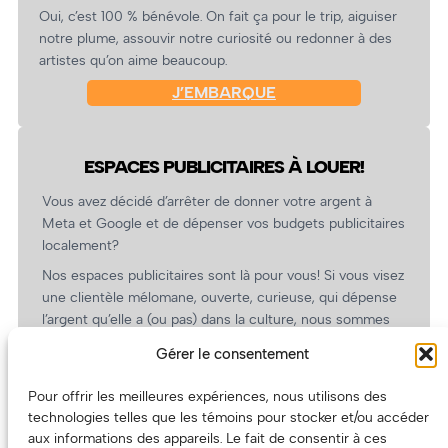
Oui, c’est 100 % bénévole. On fait ça pour le trip, aiguiser
notre plume, assouvir notre curiosité ou redonner à des
artistes qu’on aime beaucoup.
J’EMBARQUE
ESPACES PUBLICITAIRES À LOUER!
Vous avez décidé d’arrêter de donner votre argent à
Meta et Google et de dépenser vos budgets publicitaires
localement?
Nos espaces publicitaires sont là pour vous! Si vous visez
une clientèle mélomane, ouverte, curieuse, qui dépense
l’argent qu’elle a (ou pas) dans la culture, nous sommes
un partenaire de choix. En plus, on coûte pas cher!
Gérer le consentement
On prépare une grille tarifaire intéressante et on vous
revient.
Pour offrir les meilleures expériences, nous utilisons des
technologies telles que les témoins pour stocker et/ou accéder
(Oui, on va avoir des tarifs spéciaux pour vous, les
aux informations des appareils. Le fait de consentir à ces
artistes!)