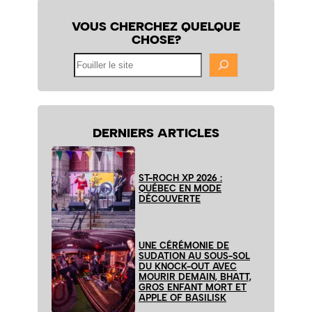
VOUS CHERCHEZ QUELQUE
CHOSE?
Fouiller
le
site
DERNIERS ARTICLES
ST-ROCH XP 2026 :
QUÉBEC EN MODE
DÉCOUVERTE
UNE CÉRÉMONIE DE
SUDATION AU SOUS-SOL
DU KNOCK-OUT AVEC
MOURIR DEMAIN, BHATT,
GROS ENFANT MORT ET
APPLE OF BASILISK