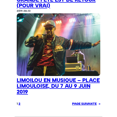
(POUR VRAI)
2019-06-13
LIMOILOU EN MUSIQUE – PLACE
LIMOULOISE, DU 7 AU 9 JUIN
2019
1
2
PAGE SUIVANTE
»