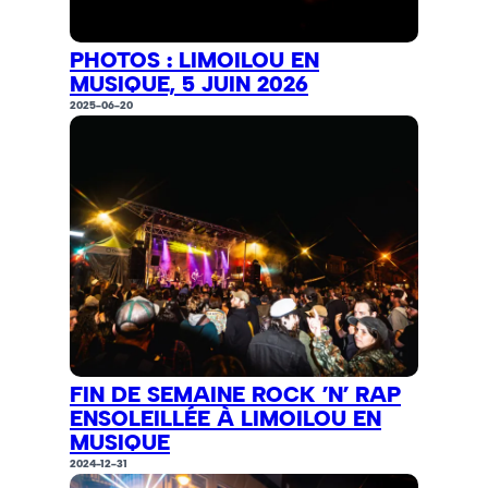
PHOTOS : LIMOILOU EN
MUSIQUE, 5 JUIN 2026
2025-06-20
FIN DE SEMAINE ROCK ’N’ RAP
ENSOLEILLÉE À LIMOILOU EN
MUSIQUE
2024-12-31