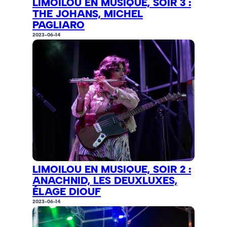
LIMOILOU EN MUSIQUE, SOIR 3 :
THE JOHANS, MICHEL
PAGLIARO
2023-06-14
LIMOILOU EN MUSIQUE, SOIR 2 :
ANACHNID, LES DEUXLUXES,
ÉLAGE DIOUF
2023-06-14