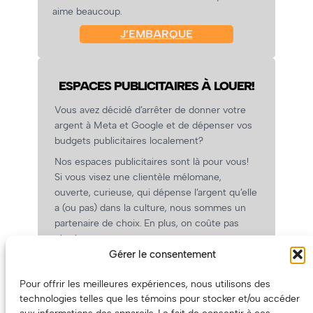
aime beaucoup.
J’EMBARQUE
ESPACES PUBLICITAIRES À LOUER!
Vous avez décidé d’arrêter de donner votre
argent à Meta et Google et de dépenser vos
budgets publicitaires localement?
Nos espaces publicitaires sont là pour vous!
Si vous visez une clientèle mélomane,
ouverte, curieuse, qui dépense l’argent qu’elle
a (ou pas) dans la culture, nous sommes un
partenaire de choix. En plus, on coûte pas
cher!
Gérer le consentement
On prépare une grille tarifaire intéressante et
on vous revient.
Pour offrir les meilleures expériences, nous utilisons des
(Oui, on va avoir des tarifs spéciaux pour
technologies telles que les témoins pour stocker et/ou accéder
vous, les artistes!)