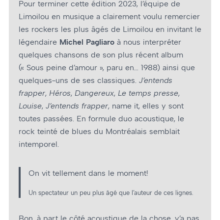
Pour terminer cette édition 2023, l’équipe de
Limoilou en musique a clairement voulu remercier
les rockers les plus âgés de Limoilou en invitant le
légendaire
Michel Pagliaro
à nous interpréter
quelques chansons de son plus récent album
(« Sous peine d’amour », paru en… 1988) ainsi que
quelques-uns de ses classiques.
J’entends
frapper
,
Héros
,
Dangereux
,
Le temps presse
,
Louise
,
J’entends frapper
, name it, elles y sont
toutes passées. En formule duo acoustique, le
rock teinté de blues du Montréalais semblait
intemporel.
On vit tellement dans le moment!
Un spectateur un peu plus âgé que l’auteur de ces lignes.
Bon, à part le côté acoustique de la chose, y’a pas