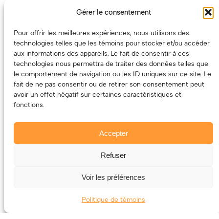
un partenaire de choix. En plus, on coûte pas cher!
Gérer le consentement
On prépare une grille tarifaire intéressante et on vous
revient.
Pour offrir les meilleures expériences, nous utilisons des
technologies telles que les témoins pour stocker et/ou accéder
(Oui, on va avoir des tarifs spéciaux pour vous, les
aux informations des appareils. Le fait de consentir à ces
artistes!)
technologies nous permettra de traiter des données telles que
le comportement de navigation ou les ID uniques sur ce site. Le
fait de ne pas consentir ou de retirer son consentement peut
avoir un effet négatif sur certaines caractéristiques et
fonctions.
Accepter
Refuser
© 2011-2025 – ECOUTEDONC.CA
Le contenu (texte et photos) appartient à ses créatrices et
Voir les préférences
créateurs.
Politique de témoins