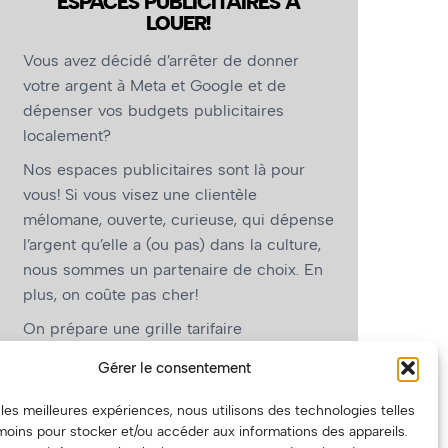
ESPACES PUBLICITAIRES À
LOUER!
Vous avez décidé d’arrêter de donner
votre argent à Meta et Google et de
dépenser vos budgets publicitaires
localement?
Nos espaces publicitaires sont là pour
vous! Si vous visez une clientèle
mélomane, ouverte, curieuse, qui dépense
l’argent qu’elle a (ou pas) dans la culture,
nous sommes un partenaire de choix. En
plus, on coûte pas cher!
On prépare une grille tarifaire
intéressante et on vous revient.
Gérer le consentement
(Oui, on va avoir des tarifs spéciaux pour
r les meilleures expériences, nous utilisons des technologies telles
vous, les artistes!)
moins pour stocker et/ou accéder aux informations des appareils.