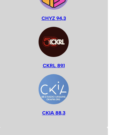
CHYZ 94,3
CKRL 89,1
CKIA 88,3