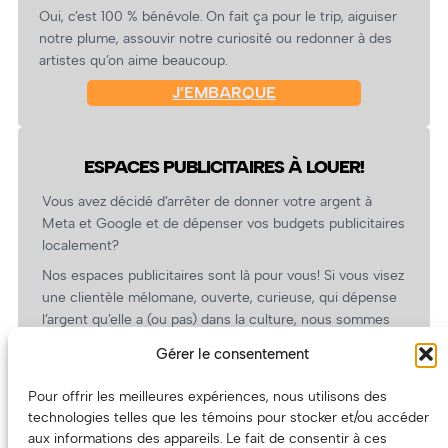
Oui, c’est 100 % bénévole. On fait ça pour le trip, aiguiser
notre plume, assouvir notre curiosité ou redonner à des
artistes qu’on aime beaucoup.
J’EMBARQUE
ESPACES PUBLICITAIRES À LOUER!
Vous avez décidé d’arrêter de donner votre argent à
Meta et Google et de dépenser vos budgets publicitaires
localement?
Nos espaces publicitaires sont là pour vous! Si vous visez
une clientèle mélomane, ouverte, curieuse, qui dépense
l’argent qu’elle a (ou pas) dans la culture, nous sommes
un partenaire de choix. En plus, on coûte pas cher!
Gérer le consentement
On prépare une grille tarifaire intéressante et on vous
revient.
Pour offrir les meilleures expériences, nous utilisons des
technologies telles que les témoins pour stocker et/ou accéder
(Oui, on va avoir des tarifs spéciaux pour vous, les
aux informations des appareils. Le fait de consentir à ces
artistes!)