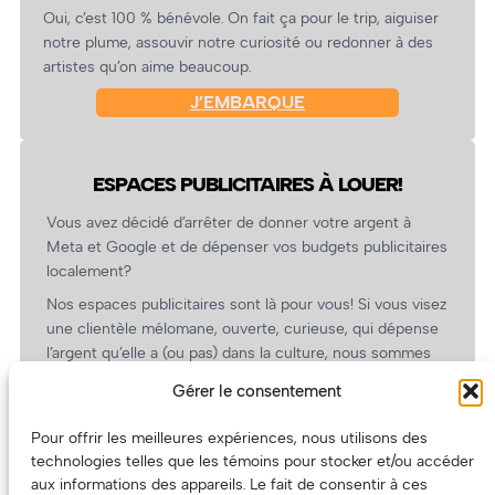
Oui, c’est 100 % bénévole. On fait ça pour le trip, aiguiser
notre plume, assouvir notre curiosité ou redonner à des
artistes qu’on aime beaucoup.
J’EMBARQUE
ESPACES PUBLICITAIRES À LOUER!
Vous avez décidé d’arrêter de donner votre argent à
Meta et Google et de dépenser vos budgets publicitaires
localement?
Nos espaces publicitaires sont là pour vous! Si vous visez
une clientèle mélomane, ouverte, curieuse, qui dépense
l’argent qu’elle a (ou pas) dans la culture, nous sommes
un partenaire de choix. En plus, on coûte pas cher!
Gérer le consentement
On prépare une grille tarifaire intéressante et on vous
revient.
Pour offrir les meilleures expériences, nous utilisons des
technologies telles que les témoins pour stocker et/ou accéder
(Oui, on va avoir des tarifs spéciaux pour vous, les
aux informations des appareils. Le fait de consentir à ces
artistes!)