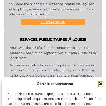
Oui, c’est 100 % bénévole. On fait ça pour le trip, aiguiser
notre plume, assouvir notre curiosité ou redonner à des
artistes qu’on aime beaucoup.
J’EMBARQUE
ESPACES PUBLICITAIRES À LOUER!
Vous avez décidé d’arrêter de donner votre argent à
Meta et Google et de dépenser vos budgets publicitaires
localement?
Nos espaces publicitaires sont là pour vous! Si vous visez
une clientèle mélomane, ouverte, curieuse, qui dépense
l’argent qu’elle a (ou pas) dans la culture, nous sommes
un partenaire de choix. En plus, on coûte pas cher!
Gérer le consentement
On prépare une grille tarifaire intéressante et on vous
revient.
Pour offrir les meilleures expériences, nous utilisons des
technologies telles que les témoins pour stocker et/ou accéder
(Oui, on va avoir des tarifs spéciaux pour vous, les
aux informations des appareils. Le fait de consentir à ces
artistes!)