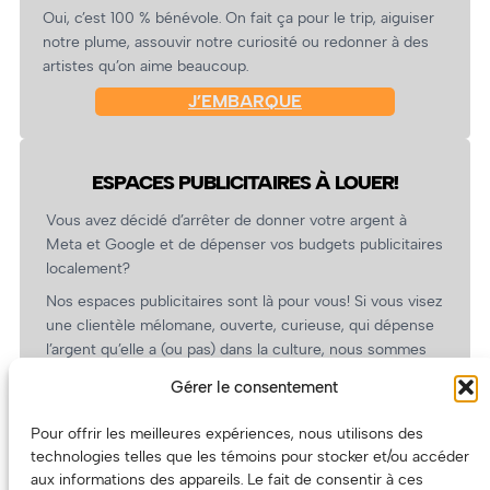
Oui, c’est 100 % bénévole. On fait ça pour le trip, aiguiser
notre plume, assouvir notre curiosité ou redonner à des
artistes qu’on aime beaucoup.
J’EMBARQUE
ESPACES PUBLICITAIRES À LOUER!
Vous avez décidé d’arrêter de donner votre argent à
Meta et Google et de dépenser vos budgets publicitaires
localement?
Nos espaces publicitaires sont là pour vous! Si vous visez
une clientèle mélomane, ouverte, curieuse, qui dépense
l’argent qu’elle a (ou pas) dans la culture, nous sommes
un partenaire de choix. En plus, on coûte pas cher!
Gérer le consentement
On prépare une grille tarifaire intéressante et on vous
revient.
Pour offrir les meilleures expériences, nous utilisons des
technologies telles que les témoins pour stocker et/ou accéder
(Oui, on va avoir des tarifs spéciaux pour vous, les
aux informations des appareils. Le fait de consentir à ces
artistes!)