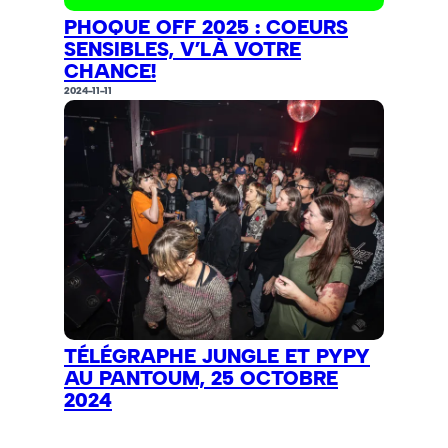
PHOQUE OFF 2025 : COEURS
SENSIBLES, V’LÀ VOTRE
CHANCE!
2024-11-11
TÉLÉGRAPHE JUNGLE ET PYPY
AU PANTOUM, 25 OCTOBRE
2024