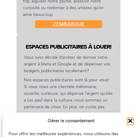
trip, aiguiser notre plume, assouvir notre
curiosité ou redonner à des artistes qu’on
aime beaucoup.
J’EMBARQUE
ESPACES PUBLICITAIRES À LOUER!
Vous avez décidé d’arrêter de donner votre
argent à Meta et Google et de dépenser vos
budgets publicitaires localement?
Nos espaces publicitaires sont là pour vous!
Si vous visez une clientèle mélomane,
ouverte, curieuse, qui dépense l’argent qu’elle
a (ou pas) dans la culture, nous sommes un
partenaire de choix. En plus, on coûte pas
cher!
Gérer le consentement
On prépare une grille tarifaire intéressante et
on vous revient.
Pour offrir les meilleures expériences, nous utilisons des