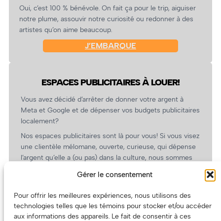
Oui, c’est 100 % bénévole. On fait ça pour le trip, aiguiser
notre plume, assouvir notre curiosité ou redonner à des
artistes qu’on aime beaucoup.
J’EMBARQUE
ESPACES PUBLICITAIRES À LOUER!
Vous avez décidé d’arrêter de donner votre argent à
Meta et Google et de dépenser vos budgets publicitaires
localement?
Nos espaces publicitaires sont là pour vous! Si vous visez
une clientèle mélomane, ouverte, curieuse, qui dépense
l’argent qu’elle a (ou pas) dans la culture, nous sommes
un partenaire de choix. En plus, on coûte pas cher!
Gérer le consentement
On prépare une grille tarifaire intéressante et on vous
revient.
Pour offrir les meilleures expériences, nous utilisons des
technologies telles que les témoins pour stocker et/ou accéder
(Oui, on va avoir des tarifs spéciaux pour vous, les
aux informations des appareils. Le fait de consentir à ces
artistes!)