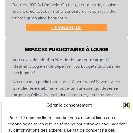
Oui, c’est 100 % bénévole. On fait ça pour le trip, aiguiser
notre plume, assouvir notre curiosité ou redonner à des
artistes qu’on aime beaucoup.
J’EMBARQUE
ESPACES PUBLICITAIRES À LOUER!
Vous avez décidé d’arrêter de donner votre argent à
Meta et Google et de dépenser vos budgets publicitaires
localement?
Nos espaces publicitaires sont là pour vous! Si vous visez
une clientèle mélomane, ouverte, curieuse, qui dépense
l’argent qu’elle a (ou pas) dans la culture, nous sommes
un partenaire de choix. En plus, on coûte pas cher!
Gérer le consentement
On prépare une grille tarifaire intéressante et on vous
revient.
Pour offrir les meilleures expériences, nous utilisons des
technologies telles que les témoins pour stocker et/ou accéder
(Oui, on va avoir des tarifs spéciaux pour vous, les
aux informations des appareils. Le fait de consentir à ces
artistes!)