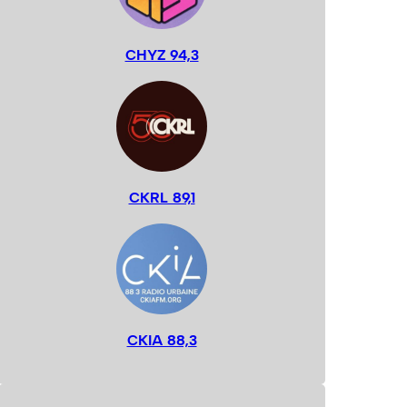
CHYZ 94,3
CKRL 89,1
CKIA 88,3