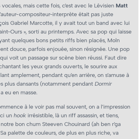
vocales, mais cette fois, c’est avec le Lévisien
Matt
 L’auteur-compositeur-interprète était pas juste
s Gabriel Marcotte, il y avait tout un band avec lui
int-Ours », sorti au printemps. Avec sa pop qui laisse
ant quelques bons petits riffs bien placés, Moln
ent douce, parfois enjouée, sinon résignée. Une pop
ui voit un passage sur scène bien réussi. Faut dire
hantant les yeux grands ouverts, le sourire aux
ulant amplement, pendant qu’en arrière, on s’amuse à
 les plus dansants (notamment pendant
Dormir
 a eu en masse.
ommence à le voir pas mal souvent, on a l’impression
Ici un
hook
irrésistible, là un riff assassin, et tiens,
s notre bon chum Steeven Chouinard (ah ben r’ga
). Sa palette de couleurs, de plus en plus riche, va