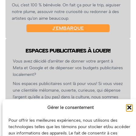
Oui, c’est 100 % bénévole. On fait ça pour le trip, aiguiser
notre plume, assouvir notre curiosité ou redonner à des
artistes qu’on aime beaucoup.
J’EMBARQUE
ESPACES PUBLICITAIRES À LOUER!
Vous avez décidé d’arrêter de donner votre argent à
Meta et Google et de dépenser vos budgets publicitaires
localement?
Nos espaces publicitaires sont là pour vous! Si vous visez
une clientèle mélomane, ouverte, curieuse, qui dépense
l’argent qu’elle a (ou pas) dans la culture, nous sommes
un partenaire de choix. En plus, on coûte pas cher!
Gérer le consentement
On prépare une grille tarifaire intéressante et on vous
revient.
Pour offrir les meilleures expériences, nous utilisons des
technologies telles que les témoins pour stocker et/ou accéder
(Oui, on va avoir des tarifs spéciaux pour vous, les
aux informations des appareils. Le fait de consentir à ces
artistes!)