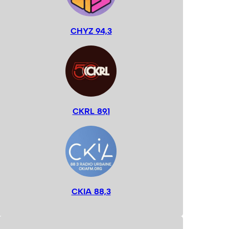
CHYZ 94,3
CKRL 89,1
CKIA 88,3