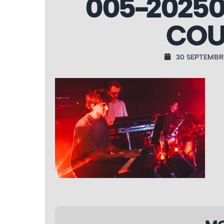
005-20250
COU
30 SEPTEMBR