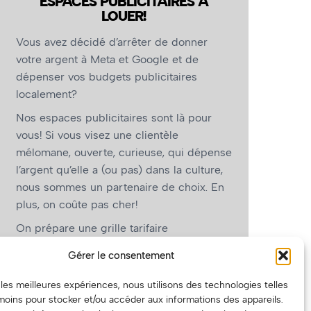
ESPACES PUBLICITAIRES À
LOUER!
Vous avez décidé d’arrêter de donner
votre argent à Meta et Google et de
dépenser vos budgets publicitaires
localement?
Nos espaces publicitaires sont là pour
vous! Si vous visez une clientèle
mélomane, ouverte, curieuse, qui dépense
l’argent qu’elle a (ou pas) dans la culture,
nous sommes un partenaire de choix. En
plus, on coûte pas cher!
On prépare une grille tarifaire
intéressante et on vous revient.
Gérer le consentement
(Oui, on va avoir des tarifs spéciaux pour
r les meilleures expériences, nous utilisons des technologies telles
vous, les artistes!)
moins pour stocker et/ou accéder aux informations des appareils.