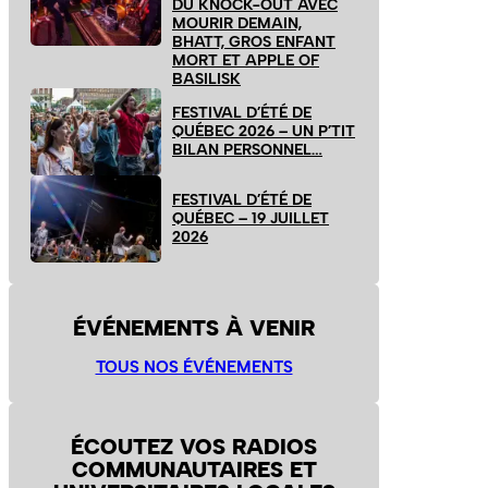
DU KNOCK-OUT AVEC
MOURIR DEMAIN,
BHATT, GROS ENFANT
MORT ET APPLE OF
BASILISK
FESTIVAL D’ÉTÉ DE
QUÉBEC 2026 – UN P’TIT
BILAN PERSONNEL…
FESTIVAL D’ÉTÉ DE
QUÉBEC – 19 JUILLET
2026
ÉVÉNEMENTS À VENIR
TOUS NOS ÉVÉNEMENTS
ÉCOUTEZ VOS RADIOS
COMMUNAUTAIRES ET