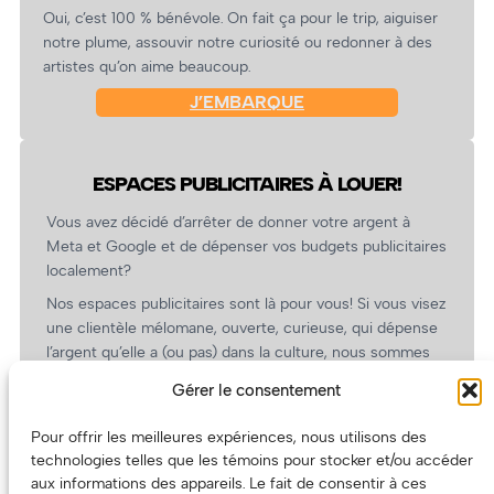
Oui, c’est 100 % bénévole. On fait ça pour le trip, aiguiser
notre plume, assouvir notre curiosité ou redonner à des
artistes qu’on aime beaucoup.
J’EMBARQUE
ESPACES PUBLICITAIRES À LOUER!
Vous avez décidé d’arrêter de donner votre argent à
Meta et Google et de dépenser vos budgets publicitaires
localement?
Nos espaces publicitaires sont là pour vous! Si vous visez
une clientèle mélomane, ouverte, curieuse, qui dépense
l’argent qu’elle a (ou pas) dans la culture, nous sommes
un partenaire de choix. En plus, on coûte pas cher!
Gérer le consentement
On prépare une grille tarifaire intéressante et on vous
revient.
Pour offrir les meilleures expériences, nous utilisons des
technologies telles que les témoins pour stocker et/ou accéder
(Oui, on va avoir des tarifs spéciaux pour vous, les
aux informations des appareils. Le fait de consentir à ces
artistes!)