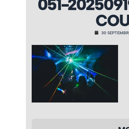
051-202509
COU
30 SEPTEMBR