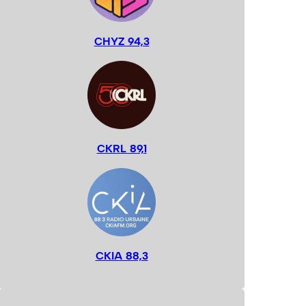
CHYZ 94,3
CKRL 89,1
CKIA 88,3