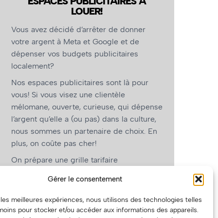
ESPACES PUBLICITAIRES À
LOUER!
Vous avez décidé d’arrêter de donner
votre argent à Meta et Google et de
dépenser vos budgets publicitaires
localement?
Nos espaces publicitaires sont là pour
vous! Si vous visez une clientèle
mélomane, ouverte, curieuse, qui dépense
l’argent qu’elle a (ou pas) dans la culture,
nous sommes un partenaire de choix. En
plus, on coûte pas cher!
On prépare une grille tarifaire
intéressante et on vous revient.
Gérer le consentement
(Oui, on va avoir des tarifs spéciaux pour
r les meilleures expériences, nous utilisons des technologies telles
vous, les artistes!)
moins pour stocker et/ou accéder aux informations des appareils.