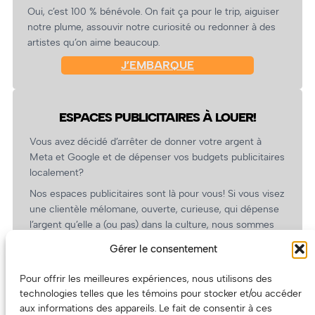
Oui, c’est 100 % bénévole. On fait ça pour le trip, aiguiser
notre plume, assouvir notre curiosité ou redonner à des
artistes qu’on aime beaucoup.
J’EMBARQUE
ESPACES PUBLICITAIRES À LOUER!
Vous avez décidé d’arrêter de donner votre argent à
Meta et Google et de dépenser vos budgets publicitaires
localement?
Nos espaces publicitaires sont là pour vous! Si vous visez
une clientèle mélomane, ouverte, curieuse, qui dépense
l’argent qu’elle a (ou pas) dans la culture, nous sommes
un partenaire de choix. En plus, on coûte pas cher!
Gérer le consentement
On prépare une grille tarifaire intéressante et on vous
revient.
Pour offrir les meilleures expériences, nous utilisons des
technologies telles que les témoins pour stocker et/ou accéder
(Oui, on va avoir des tarifs spéciaux pour vous, les
aux informations des appareils. Le fait de consentir à ces
artistes!)