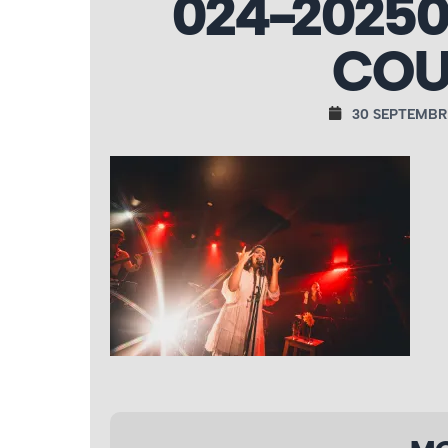
024-20250
COU
30 SEPTEMBR