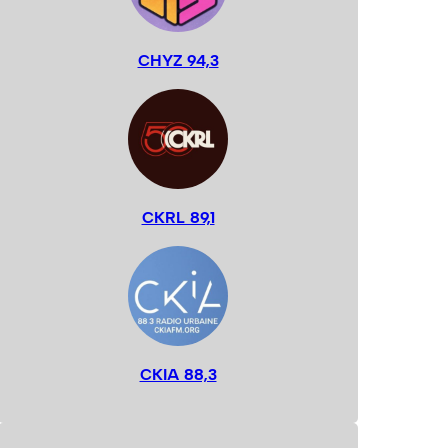
CHYZ 94,3
CKRL 89,1
CKIA 88,3