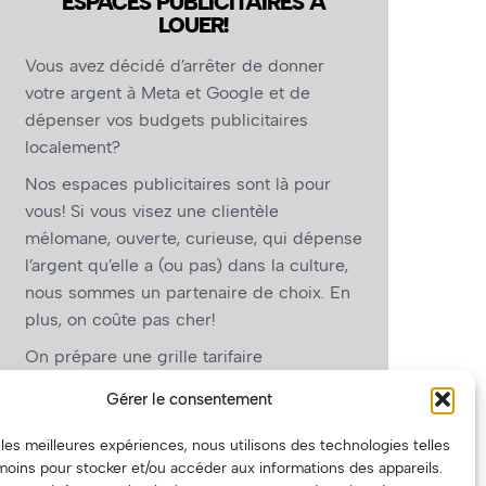
ESPACES PUBLICITAIRES À
LOUER!
Vous avez décidé d’arrêter de donner
votre argent à Meta et Google et de
dépenser vos budgets publicitaires
localement?
Nos espaces publicitaires sont là pour
vous! Si vous visez une clientèle
mélomane, ouverte, curieuse, qui dépense
l’argent qu’elle a (ou pas) dans la culture,
nous sommes un partenaire de choix. En
plus, on coûte pas cher!
On prépare une grille tarifaire
intéressante et on vous revient.
Gérer le consentement
(Oui, on va avoir des tarifs spéciaux pour
r les meilleures expériences, nous utilisons des technologies telles
vous, les artistes!)
moins pour stocker et/ou accéder aux informations des appareils.