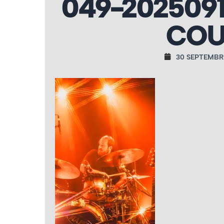
049-202509
COU
30 SEPTEMBR