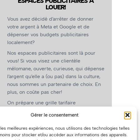
ESPACES PUBLICITAIRES À
LOUER!
Vous avez décidé d’arrêter de donner
votre argent à Meta et Google et de
dépenser vos budgets publicitaires
localement?
Nos espaces publicitaires sont là pour
vous! Si vous visez une clientèle
mélomane, ouverte, curieuse, qui dépense
l’argent qu’elle a (ou pas) dans la culture,
nous sommes un partenaire de choix. En
plus, on coûte pas cher!
On prépare une grille tarifaire
intéressante et on vous revient.
Gérer le consentement
(Oui, on va avoir des tarifs spéciaux pour
r les meilleures expériences, nous utilisons des technologies telles
vous, les artistes!)
moins pour stocker et/ou accéder aux informations des appareils.