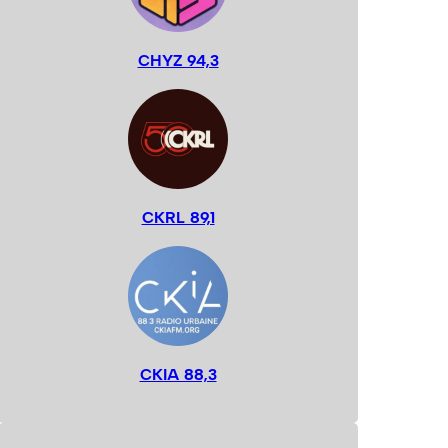
CHYZ 94,3
CKRL 89,1
CKIA 88,3