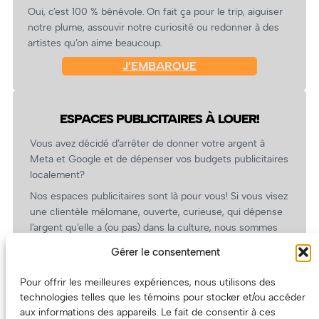
Oui, c’est 100 % bénévole. On fait ça pour le trip, aiguiser
notre plume, assouvir notre curiosité ou redonner à des
artistes qu’on aime beaucoup.
J’EMBARQUE
ESPACES PUBLICITAIRES À LOUER!
Vous avez décidé d’arrêter de donner votre argent à
Meta et Google et de dépenser vos budgets publicitaires
localement?
Nos espaces publicitaires sont là pour vous! Si vous visez
une clientèle mélomane, ouverte, curieuse, qui dépense
l’argent qu’elle a (ou pas) dans la culture, nous sommes
un partenaire de choix. En plus, on coûte pas cher!
Gérer le consentement
On prépare une grille tarifaire intéressante et on vous
revient.
Pour offrir les meilleures expériences, nous utilisons des
technologies telles que les témoins pour stocker et/ou accéder
(Oui, on va avoir des tarifs spéciaux pour vous, les
aux informations des appareils. Le fait de consentir à ces
artistes!)