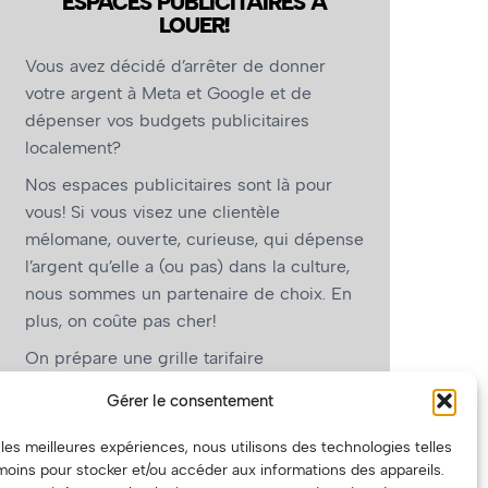
ESPACES PUBLICITAIRES À
LOUER!
Vous avez décidé d’arrêter de donner
votre argent à Meta et Google et de
dépenser vos budgets publicitaires
localement?
Nos espaces publicitaires sont là pour
vous! Si vous visez une clientèle
mélomane, ouverte, curieuse, qui dépense
l’argent qu’elle a (ou pas) dans la culture,
nous sommes un partenaire de choix. En
plus, on coûte pas cher!
On prépare une grille tarifaire
intéressante et on vous revient.
Gérer le consentement
(Oui, on va avoir des tarifs spéciaux pour
r les meilleures expériences, nous utilisons des technologies telles
vous, les artistes!)
moins pour stocker et/ou accéder aux informations des appareils.