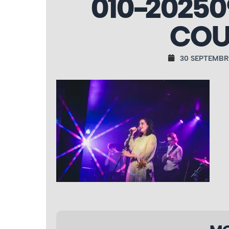
010-20250
COU
30 SEPTEMBR