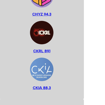
CHYZ 94,3
CKRL 89,1
CKIA 88,3