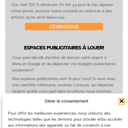
Oui, c’est 100 % bénévole. On fait ça pour le trip, aiguiser
notre plume, assouvir notre curiosité ou redonner à des
artistes qu’on aime beaucoup.
J’EMBARQUE
ESPACES PUBLICITAIRES À LOUER!
Vous avez décidé d’arrêter de donner votre argent à
Meta et Google et de dépenser vos budgets publicitaires
localement?
Nos espaces publicitaires sont là pour vous! Si vous visez
une clientèle mélomane, ouverte, curieuse, qui dépense
l’argent qu’elle a (ou pas) dans la culture, nous sommes
un partenaire de choix. En plus, on coûte pas cher!
Gérer le consentement
On prépare une grille tarifaire intéressante et on vous
revient.
Pour offrir les meilleures expériences, nous utilisons des
technologies telles que les témoins pour stocker et/ou accéder
(Oui, on va avoir des tarifs spéciaux pour vous, les
aux informations des appareils. Le fait de consentir à ces
artistes!)