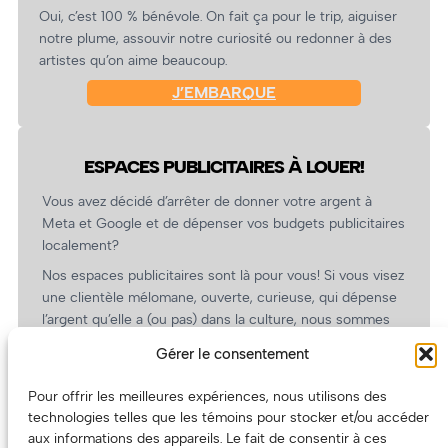
Oui, c’est 100 % bénévole. On fait ça pour le trip, aiguiser
notre plume, assouvir notre curiosité ou redonner à des
artistes qu’on aime beaucoup.
J’EMBARQUE
ESPACES PUBLICITAIRES À LOUER!
Vous avez décidé d’arrêter de donner votre argent à
Meta et Google et de dépenser vos budgets publicitaires
localement?
Nos espaces publicitaires sont là pour vous! Si vous visez
une clientèle mélomane, ouverte, curieuse, qui dépense
l’argent qu’elle a (ou pas) dans la culture, nous sommes
un partenaire de choix. En plus, on coûte pas cher!
Gérer le consentement
On prépare une grille tarifaire intéressante et on vous
revient.
Pour offrir les meilleures expériences, nous utilisons des
technologies telles que les témoins pour stocker et/ou accéder
(Oui, on va avoir des tarifs spéciaux pour vous, les
aux informations des appareils. Le fait de consentir à ces
artistes!)