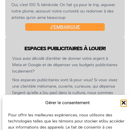
Oui, c’est 100 % bénévole. On fait ça pour le trip, aiguiser
notre plume, assouvir notre curiosité ou redonner à des
artistes qu’on aime beaucoup.
J’EMBARQUE
ESPACES PUBLICITAIRES À LOUER!
Vous avez décidé d’arrêter de donner votre argent à
Meta et Google et de dépenser vos budgets publicitaires
localement?
Nos espaces publicitaires sont là pour vous! Si vous visez
une clientèle mélomane, ouverte, curieuse, qui dépense
l’argent qu’elle a (ou pas) dans la culture, nous sommes
un partenaire de choix. En plus, on coûte pas cher!
Gérer le consentement
On prépare une grille tarifaire intéressante et on vous
revient.
Pour offrir les meilleures expériences, nous utilisons des
technologies telles que les témoins pour stocker et/ou accéder
(Oui, on va avoir des tarifs spéciaux pour vous, les
aux informations des appareils. Le fait de consentir à ces
artistes!)