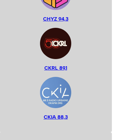
CHYZ 94,3
CKRL 89,1
CKIA 88,3