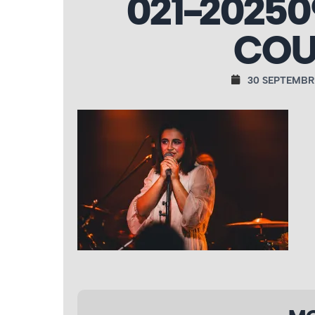
021-20250
COU
30 SEPTEMBR