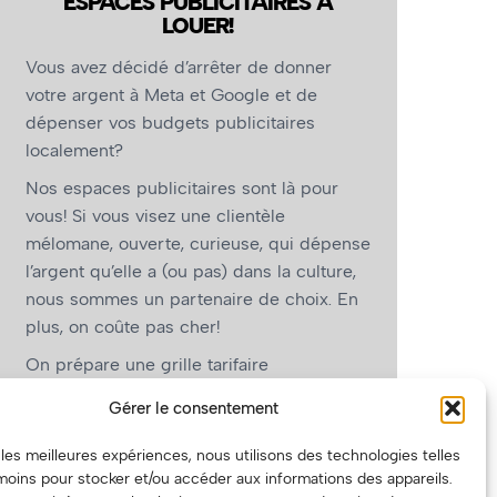
ESPACES PUBLICITAIRES À
LOUER!
Vous avez décidé d’arrêter de donner
votre argent à Meta et Google et de
dépenser vos budgets publicitaires
localement?
Nos espaces publicitaires sont là pour
vous! Si vous visez une clientèle
mélomane, ouverte, curieuse, qui dépense
l’argent qu’elle a (ou pas) dans la culture,
nous sommes un partenaire de choix. En
plus, on coûte pas cher!
On prépare une grille tarifaire
intéressante et on vous revient.
Gérer le consentement
(Oui, on va avoir des tarifs spéciaux pour
r les meilleures expériences, nous utilisons des technologies telles
vous, les artistes!)
moins pour stocker et/ou accéder aux informations des appareils.