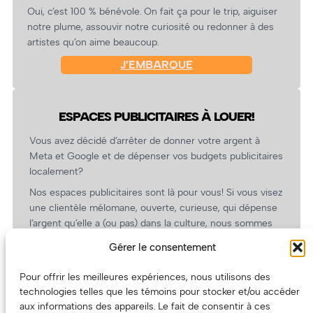
Oui, c’est 100 % bénévole. On fait ça pour le trip, aiguiser
notre plume, assouvir notre curiosité ou redonner à des
artistes qu’on aime beaucoup.
J’EMBARQUE
ESPACES PUBLICITAIRES À LOUER!
Vous avez décidé d’arrêter de donner votre argent à
Meta et Google et de dépenser vos budgets publicitaires
localement?
Nos espaces publicitaires sont là pour vous! Si vous visez
une clientèle mélomane, ouverte, curieuse, qui dépense
l’argent qu’elle a (ou pas) dans la culture, nous sommes
un partenaire de choix. En plus, on coûte pas cher!
Gérer le consentement
On prépare une grille tarifaire intéressante et on vous
revient.
Pour offrir les meilleures expériences, nous utilisons des
technologies telles que les témoins pour stocker et/ou accéder
(Oui, on va avoir des tarifs spéciaux pour vous, les
aux informations des appareils. Le fait de consentir à ces
artistes!)