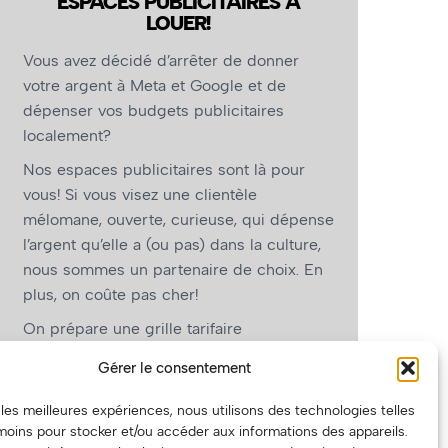
ESPACES PUBLICITAIRES À
LOUER!
Vous avez décidé d’arrêter de donner
votre argent à Meta et Google et de
dépenser vos budgets publicitaires
localement?
Nos espaces publicitaires sont là pour
vous! Si vous visez une clientèle
mélomane, ouverte, curieuse, qui dépense
l’argent qu’elle a (ou pas) dans la culture,
nous sommes un partenaire de choix. En
plus, on coûte pas cher!
On prépare une grille tarifaire
intéressante et on vous revient.
Gérer le consentement
(Oui, on va avoir des tarifs spéciaux pour
r les meilleures expériences, nous utilisons des technologies telles
vous, les artistes!)
moins pour stocker et/ou accéder aux informations des appareils.