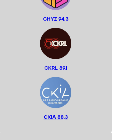
CHYZ 94,3
CKRL 89,1
CKIA 88,3