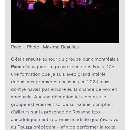
Pace – Photo : Maxime Beaulieu
C’était ensuite au tour du groupe punk montréalais
Pace
d’inaugurer la grosse scène des Foufs. C’est
une formation que je suis avec grand intérêt
depuis ses premières chansons en 2024 mais
dont je n’avais pas encore eu la chance de voir en
spectacle. Aucune déception ici alors que le
groupe est vraiment solide sur scène, comptant
d’ailleurs sur la présence de Roxanne Izzo –
anecdotiquement la première artiste que j’avais vu
au Pouzza précédent – afin de performer la toute