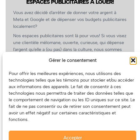
ESPACES PUBLICITAIRES À LOUER!
Vous avez décidé d’arrêter de donner votre argent à
Meta et Google et de dépenser vos budgets publicitaires
localement?
Nos espaces publicitaires sont là pour vous! Si vous visez
une clientèle mélomane, ouverte, curieuse, qui dépense
l’argent qu’elle a (ou pas) dans la culture, nous sommes
un partenaire de choix. En plus, on coûte pas cher!
Gérer le consentement
On prépare une grille tarifaire intéressante et on vous
revient.
Pour offrir les meilleures expériences, nous utilisons des
technologies telles que les témoins pour stocker et/ou accéder
(Oui, on va avoir des tarifs spéciaux pour vous, les
aux informations des appareils. Le fait de consentir à ces
artistes!)
technologies nous permettra de traiter des données telles que
le comportement de navigation ou les ID uniques sur ce site. Le
fait de ne pas consentir ou de retirer son consentement peut
avoir un effet négatif sur certaines caractéristiques et
fonctions.
Accepter