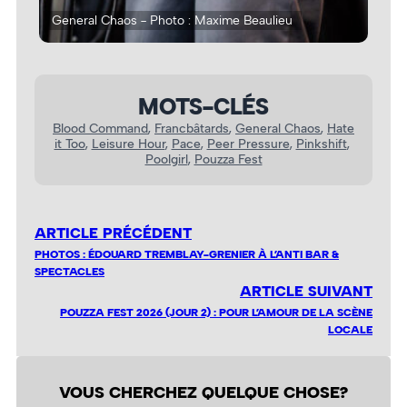
General Chaos - Photo : Maxime Beaulieu
Gen
MOTS-CLÉS
Blood Command
, 
Francbâtards
, 
General Chaos
, 
Hate
it Too
, 
Leisure Hour
, 
Pace
, 
Peer Pressure
, 
Pinkshift
, 
Poolgirl
, 
Pouzza Fest
ARTICLE PRÉCÉDENT
PHOTOS : ÉDOUARD TREMBLAY-GRENIER À L’ANTI BAR &
SPECTACLES
ARTICLE SUIVANT
POUZZA FEST 2026 (JOUR 2) : POUR L’AMOUR DE LA SCÈNE
LOCALE
VOUS CHERCHEZ QUELQUE CHOSE?