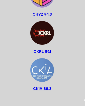
CHYZ 94,3
CKRL 89,1
CKIA 88,3