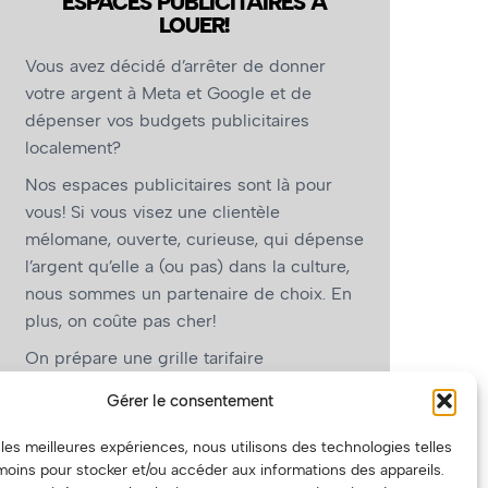
ESPACES PUBLICITAIRES À
LOUER!
Vous avez décidé d’arrêter de donner
votre argent à Meta et Google et de
dépenser vos budgets publicitaires
localement?
Nos espaces publicitaires sont là pour
vous! Si vous visez une clientèle
mélomane, ouverte, curieuse, qui dépense
l’argent qu’elle a (ou pas) dans la culture,
nous sommes un partenaire de choix. En
plus, on coûte pas cher!
On prépare une grille tarifaire
intéressante et on vous revient.
Gérer le consentement
(Oui, on va avoir des tarifs spéciaux pour
r les meilleures expériences, nous utilisons des technologies telles
vous, les artistes!)
moins pour stocker et/ou accéder aux informations des appareils.