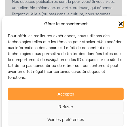
Nos espaces publicitaires sont là pour vous! Si vous visez
une clientèle mélomane, ouverte, curieuse, qui dépense
l’argent qu’elle a (ou pas) dans la culture, nous sommes
un partenaire de choix. En plus, on coûte pas cher!
Gérer le consentement
On prépare une grille tarifaire intéressante et on vous
revient.
Pour offrir les meilleures expériences, nous utilisons des
technologies telles que les témoins pour stocker et/ou accéder
(Oui, on va avoir des tarifs spéciaux pour vous, les
aux informations des appareils. Le fait de consentir à ces
artistes!)
technologies nous permettra de traiter des données telles que
le comportement de navigation ou les ID uniques sur ce site. Le
fait de ne pas consentir ou de retirer son consentement peut
avoir un effet négatif sur certaines caractéristiques et
fonctions.
Accepter
Refuser
© 2011-2025 – ECOUTEDONC.CA
Le contenu (texte et photos) appartient à ses créatrices et
Voir les préférences
créateurs.