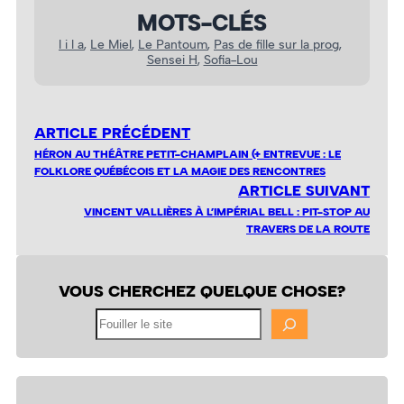
MOTS-CLÉS
l i l a
, 
Le Miel
, 
Le Pantoum
, 
Pas de fille sur la prog
, 
Sensei H
, 
Sofia-Lou
ARTICLE PRÉCÉDENT
HÉRON AU THÉÂTRE PETIT-CHAMPLAIN (+ ENTREVUE : LE
FOLKLORE QUÉBÉCOIS ET LA MAGIE DES RENCONTRES
ARTICLE SUIVANT
VINCENT VALLIÈRES À L’IMPÉRIAL BELL : PIT-STOP AU
TRAVERS DE LA ROUTE
VOUS CHERCHEZ QUELQUE CHOSE?
Fouiller
le
site