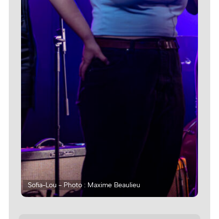
Sofia-Lou - Photo : Maxime Beaulieu
Sof