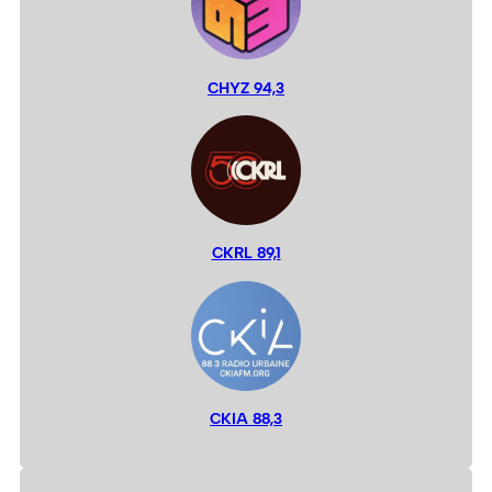
CHYZ 94,3
CKRL 89,1
CKIA 88,3