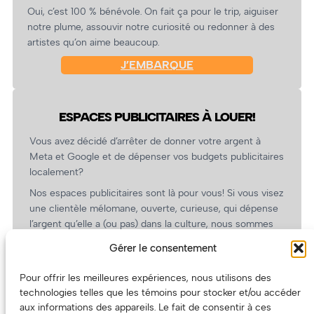
Oui, c’est 100 % bénévole. On fait ça pour le trip, aiguiser
notre plume, assouvir notre curiosité ou redonner à des
artistes qu’on aime beaucoup.
J’EMBARQUE
ESPACES PUBLICITAIRES À LOUER!
Vous avez décidé d’arrêter de donner votre argent à
Meta et Google et de dépenser vos budgets publicitaires
localement?
Nos espaces publicitaires sont là pour vous! Si vous visez
une clientèle mélomane, ouverte, curieuse, qui dépense
l’argent qu’elle a (ou pas) dans la culture, nous sommes
un partenaire de choix. En plus, on coûte pas cher!
Gérer le consentement
On prépare une grille tarifaire intéressante et on vous
revient.
Pour offrir les meilleures expériences, nous utilisons des
technologies telles que les témoins pour stocker et/ou accéder
(Oui, on va avoir des tarifs spéciaux pour vous, les
aux informations des appareils. Le fait de consentir à ces
artistes!)