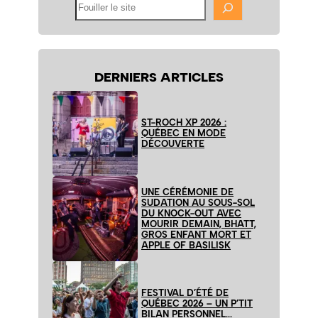
Fouiller
le
site
DERNIERS ARTICLES
ST-ROCH XP 2026 :
QUÉBEC EN MODE
DÉCOUVERTE
UNE CÉRÉMONIE DE
SUDATION AU SOUS-SOL
DU KNOCK-OUT AVEC
MOURIR DEMAIN, BHATT,
GROS ENFANT MORT ET
APPLE OF BASILISK
FESTIVAL D’ÉTÉ DE
QUÉBEC 2026 – UN P’TIT
BILAN PERSONNEL…