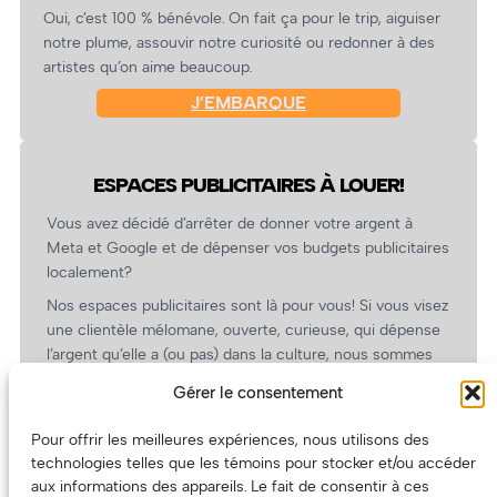
Oui, c’est 100 % bénévole. On fait ça pour le trip, aiguiser
notre plume, assouvir notre curiosité ou redonner à des
artistes qu’on aime beaucoup.
J’EMBARQUE
ESPACES PUBLICITAIRES À LOUER!
Vous avez décidé d’arrêter de donner votre argent à
Meta et Google et de dépenser vos budgets publicitaires
localement?
Nos espaces publicitaires sont là pour vous! Si vous visez
une clientèle mélomane, ouverte, curieuse, qui dépense
l’argent qu’elle a (ou pas) dans la culture, nous sommes
un partenaire de choix. En plus, on coûte pas cher!
Gérer le consentement
On prépare une grille tarifaire intéressante et on vous
revient.
Pour offrir les meilleures expériences, nous utilisons des
technologies telles que les témoins pour stocker et/ou accéder
(Oui, on va avoir des tarifs spéciaux pour vous, les
aux informations des appareils. Le fait de consentir à ces
artistes!)