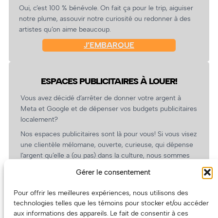
Oui, c’est 100 % bénévole. On fait ça pour le trip, aiguiser
notre plume, assouvir notre curiosité ou redonner à des
artistes qu’on aime beaucoup.
J’EMBARQUE
ESPACES PUBLICITAIRES À LOUER!
Vous avez décidé d’arrêter de donner votre argent à
Meta et Google et de dépenser vos budgets publicitaires
localement?
Nos espaces publicitaires sont là pour vous! Si vous visez
une clientèle mélomane, ouverte, curieuse, qui dépense
l’argent qu’elle a (ou pas) dans la culture, nous sommes
un partenaire de choix. En plus, on coûte pas cher!
Gérer le consentement
On prépare une grille tarifaire intéressante et on vous
revient.
Pour offrir les meilleures expériences, nous utilisons des
technologies telles que les témoins pour stocker et/ou accéder
(Oui, on va avoir des tarifs spéciaux pour vous, les
aux informations des appareils. Le fait de consentir à ces
artistes!)