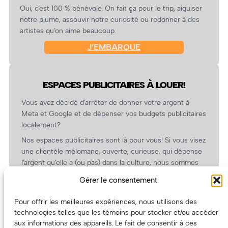
Oui, c’est 100 % bénévole. On fait ça pour le trip, aiguiser
notre plume, assouvir notre curiosité ou redonner à des
artistes qu’on aime beaucoup.
J’EMBARQUE
ESPACES PUBLICITAIRES À LOUER!
Vous avez décidé d’arrêter de donner votre argent à
Meta et Google et de dépenser vos budgets publicitaires
localement?
Nos espaces publicitaires sont là pour vous! Si vous visez
une clientèle mélomane, ouverte, curieuse, qui dépense
l’argent qu’elle a (ou pas) dans la culture, nous sommes
un partenaire de choix. En plus, on coûte pas cher!
Gérer le consentement
On prépare une grille tarifaire intéressante et on vous
revient.
Pour offrir les meilleures expériences, nous utilisons des
technologies telles que les témoins pour stocker et/ou accéder
(Oui, on va avoir des tarifs spéciaux pour vous, les
aux informations des appareils. Le fait de consentir à ces
artistes!)