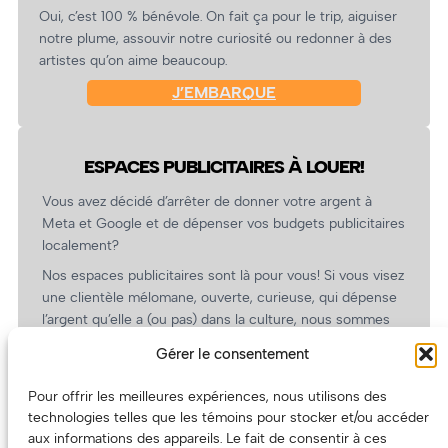
Oui, c’est 100 % bénévole. On fait ça pour le trip, aiguiser
notre plume, assouvir notre curiosité ou redonner à des
artistes qu’on aime beaucoup.
J’EMBARQUE
ESPACES PUBLICITAIRES À LOUER!
Vous avez décidé d’arrêter de donner votre argent à
Meta et Google et de dépenser vos budgets publicitaires
localement?
Nos espaces publicitaires sont là pour vous! Si vous visez
une clientèle mélomane, ouverte, curieuse, qui dépense
l’argent qu’elle a (ou pas) dans la culture, nous sommes
un partenaire de choix. En plus, on coûte pas cher!
Gérer le consentement
On prépare une grille tarifaire intéressante et on vous
revient.
Pour offrir les meilleures expériences, nous utilisons des
technologies telles que les témoins pour stocker et/ou accéder
(Oui, on va avoir des tarifs spéciaux pour vous, les
aux informations des appareils. Le fait de consentir à ces
artistes!)