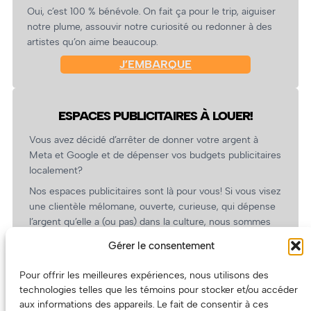
Oui, c’est 100 % bénévole. On fait ça pour le trip, aiguiser
notre plume, assouvir notre curiosité ou redonner à des
artistes qu’on aime beaucoup.
J’EMBARQUE
ESPACES PUBLICITAIRES À LOUER!
Vous avez décidé d’arrêter de donner votre argent à
Meta et Google et de dépenser vos budgets publicitaires
localement?
Nos espaces publicitaires sont là pour vous! Si vous visez
une clientèle mélomane, ouverte, curieuse, qui dépense
l’argent qu’elle a (ou pas) dans la culture, nous sommes
un partenaire de choix. En plus, on coûte pas cher!
Gérer le consentement
On prépare une grille tarifaire intéressante et on vous
revient.
Pour offrir les meilleures expériences, nous utilisons des
technologies telles que les témoins pour stocker et/ou accéder
(Oui, on va avoir des tarifs spéciaux pour vous, les
aux informations des appareils. Le fait de consentir à ces
artistes!)