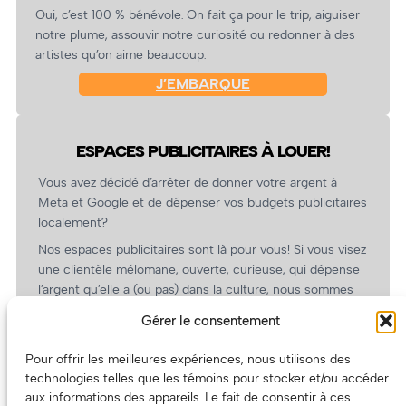
Oui, c’est 100 % bénévole. On fait ça pour le trip, aiguiser
notre plume, assouvir notre curiosité ou redonner à des
artistes qu’on aime beaucoup.
J’EMBARQUE
ESPACES PUBLICITAIRES À LOUER!
Vous avez décidé d’arrêter de donner votre argent à
Meta et Google et de dépenser vos budgets publicitaires
localement?
Nos espaces publicitaires sont là pour vous! Si vous visez
une clientèle mélomane, ouverte, curieuse, qui dépense
l’argent qu’elle a (ou pas) dans la culture, nous sommes
un partenaire de choix. En plus, on coûte pas cher!
Gérer le consentement
On prépare une grille tarifaire intéressante et on vous
revient.
Pour offrir les meilleures expériences, nous utilisons des
technologies telles que les témoins pour stocker et/ou accéder
(Oui, on va avoir des tarifs spéciaux pour vous, les
aux informations des appareils. Le fait de consentir à ces
artistes!)