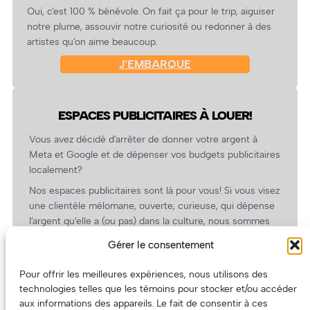
Oui, c’est 100 % bénévole. On fait ça pour le trip, aiguiser
notre plume, assouvir notre curiosité ou redonner à des
artistes qu’on aime beaucoup.
J’EMBARQUE
ESPACES PUBLICITAIRES À LOUER!
Vous avez décidé d’arrêter de donner votre argent à
Meta et Google et de dépenser vos budgets publicitaires
localement?
Nos espaces publicitaires sont là pour vous! Si vous visez
une clientèle mélomane, ouverte, curieuse, qui dépense
l’argent qu’elle a (ou pas) dans la culture, nous sommes
un partenaire de choix. En plus, on coûte pas cher!
Gérer le consentement
On prépare une grille tarifaire intéressante et on vous
revient.
Pour offrir les meilleures expériences, nous utilisons des
technologies telles que les témoins pour stocker et/ou accéder
(Oui, on va avoir des tarifs spéciaux pour vous, les
aux informations des appareils. Le fait de consentir à ces
artistes!)