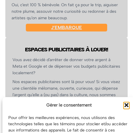
Oui, c’est 100 % bénévole. On fait ça pour le trip, aiguiser
notre plume, assouvir notre curiosité ou redonner à des
artistes qu’on aime beaucoup.
J’EMBARQUE
ESPACES PUBLICITAIRES À LOUER!
Vous avez décidé d’arrêter de donner votre argent à
Meta et Google et de dépenser vos budgets publicitaires
localement?
Nos espaces publicitaires sont là pour vous! Si vous visez
une clientèle mélomane, ouverte, curieuse, qui dépense
l’argent qu’elle a (ou pas) dans la culture, nous sommes
un partenaire de choix. En plus, on coûte pas cher!
Gérer le consentement
On prépare une grille tarifaire intéressante et on vous
revient.
Pour offrir les meilleures expériences, nous utilisons des
technologies telles que les témoins pour stocker et/ou accéder
(Oui, on va avoir des tarifs spéciaux pour vous, les
aux informations des appareils. Le fait de consentir à ces
artistes!)