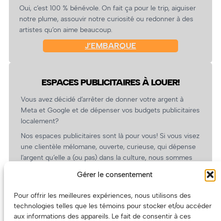
Oui, c’est 100 % bénévole. On fait ça pour le trip, aiguiser
notre plume, assouvir notre curiosité ou redonner à des
artistes qu’on aime beaucoup.
J’EMBARQUE
ESPACES PUBLICITAIRES À LOUER!
Vous avez décidé d’arrêter de donner votre argent à
Meta et Google et de dépenser vos budgets publicitaires
localement?
Nos espaces publicitaires sont là pour vous! Si vous visez
une clientèle mélomane, ouverte, curieuse, qui dépense
l’argent qu’elle a (ou pas) dans la culture, nous sommes
un partenaire de choix. En plus, on coûte pas cher!
Gérer le consentement
On prépare une grille tarifaire intéressante et on vous
revient.
Pour offrir les meilleures expériences, nous utilisons des
technologies telles que les témoins pour stocker et/ou accéder
(Oui, on va avoir des tarifs spéciaux pour vous, les
aux informations des appareils. Le fait de consentir à ces
artistes!)