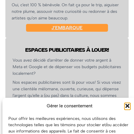
Oui, c’est 100 % bénévole. On fait ça pour le trip, aiguiser
notre plume, assouvir notre curiosité ou redonner à des
artistes qu’on aime beaucoup.
J’EMBARQUE
ESPACES PUBLICITAIRES À LOUER!
Vous avez décidé d’arrêter de donner votre argent à
Meta et Google et de dépenser vos budgets publicitaires
localement?
Nos espaces publicitaires sont là pour vous! Si vous visez
une clientèle mélomane, ouverte, curieuse, qui dépense
l’argent qu’elle a (ou pas) dans la culture, nous sommes
un partenaire de choix. En plus, on coûte pas cher!
Gérer le consentement
On prépare une grille tarifaire intéressante et on vous
revient.
Pour offrir les meilleures expériences, nous utilisons des
technologies telles que les témoins pour stocker et/ou accéder
(Oui, on va avoir des tarifs spéciaux pour vous, les
aux informations des appareils. Le fait de consentir à ces
artistes!)