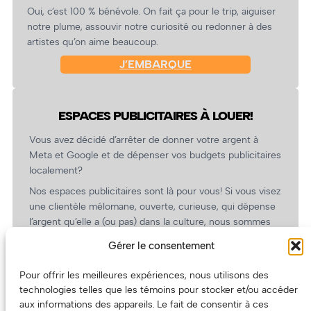
Oui, c’est 100 % bénévole. On fait ça pour le trip, aiguiser
notre plume, assouvir notre curiosité ou redonner à des
artistes qu’on aime beaucoup.
J’EMBARQUE
ESPACES PUBLICITAIRES À LOUER!
Vous avez décidé d’arrêter de donner votre argent à
Meta et Google et de dépenser vos budgets publicitaires
localement?
Nos espaces publicitaires sont là pour vous! Si vous visez
une clientèle mélomane, ouverte, curieuse, qui dépense
l’argent qu’elle a (ou pas) dans la culture, nous sommes
un partenaire de choix. En plus, on coûte pas cher!
Gérer le consentement
On prépare une grille tarifaire intéressante et on vous
revient.
Pour offrir les meilleures expériences, nous utilisons des
technologies telles que les témoins pour stocker et/ou accéder
(Oui, on va avoir des tarifs spéciaux pour vous, les
aux informations des appareils. Le fait de consentir à ces
artistes!)