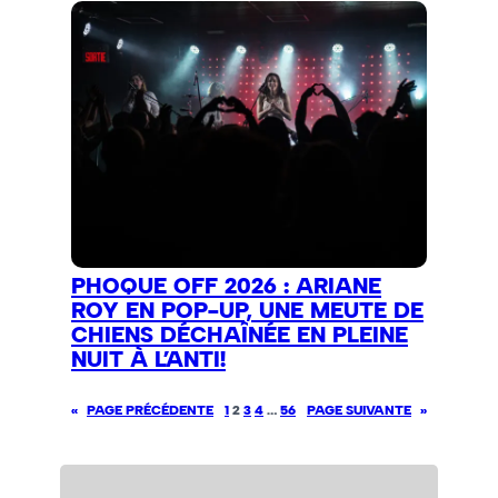
PHOQUE OFF 2026 : ARIANE
ROY EN POP-UP, UNE MEUTE DE
CHIENS DÉCHAÎNÉE EN PLEINE
NUIT À L’ANTI!
«
PAGE PRÉCÉDENTE
1
2
3
4
…
56
PAGE SUIVANTE
»