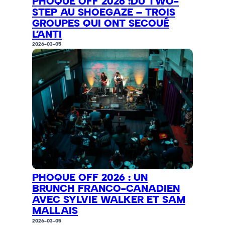
PHOQUE OFF 2026 :DU TWO-
STEP AU SHOEGAZE – TROIS
GROUPES QUI ONT SECOUÉ
L’ANTI
2026-03-05
PHOQUE OFF 2026 : UN
BRUNCH FRANCO-CANADIEN
AVEC SYLVIE WALKER ET SAM
MALLAIS
2026-03-05