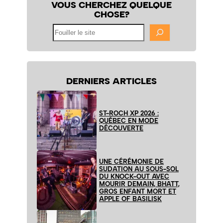
VOUS CHERCHEZ QUELQUE
CHOSE?
Fouiller
le
site
DERNIERS ARTICLES
ST-ROCH XP 2026 :
QUÉBEC EN MODE
DÉCOUVERTE
UNE CÉRÉMONIE DE
SUDATION AU SOUS-SOL
DU KNOCK-OUT AVEC
MOURIR DEMAIN, BHATT,
GROS ENFANT MORT ET
APPLE OF BASILISK