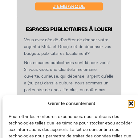
J’EMBARQUE
ESPACES PUBLICITAIRES À LOUER!
Vous avez décidé d’arrêter de donner votre
argent à Meta et Google et de dépenser vos
budgets publicitaires localement?
Nos espaces publicitaires sont là pour vous!
Si vous visez une clientèle mélomane,
ouverte, curieuse, qui dépense l’argent qu’elle
a (ou pas) dans la culture, nous sommes un
partenaire de choix. En plus, on coûte pas
cher!
Gérer le consentement
On prépare une grille tarifaire intéressante et
on vous revient.
Pour offrir les meilleures expériences, nous utilisons des
(Oui, on va avoir des tarifs spéciaux pour
technologies telles que les témoins pour stocker et/ou accéder
vous, les artistes!)
aux informations des appareils. Le fait de consentir à ces
technologies nous permettra de traiter des données telles que