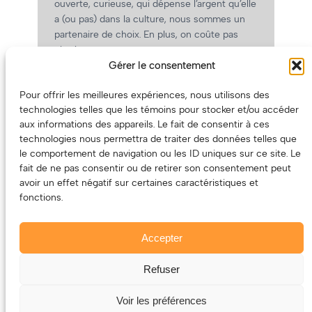
ouverte, curieuse, qui dépense l’argent qu’elle
a (ou pas) dans la culture, nous sommes un
partenaire de choix. En plus, on coûte pas
cher!
Gérer le consentement
On prépare une grille tarifaire intéressante et
on vous revient.
Pour offrir les meilleures expériences, nous utilisons des
(Oui, on va avoir des tarifs spéciaux pour
technologies telles que les témoins pour stocker et/ou accéder
vous, les artistes!)
aux informations des appareils. Le fait de consentir à ces
technologies nous permettra de traiter des données telles que
le comportement de navigation ou les ID uniques sur ce site. Le
fait de ne pas consentir ou de retirer son consentement peut
avoir un effet négatif sur certaines caractéristiques et
fonctions.
Accepter
Refuser
© 2011-2025 – ECOUTEDONC.CA
Le contenu (texte et photos) appartient à ses créatrices et
Voir les préférences
créateurs.