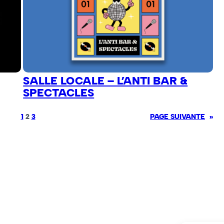
SALLE LOCALE – L’ANTI BAR &
SPECTACLES
1
2
3
PAGE SUIVANTE
»